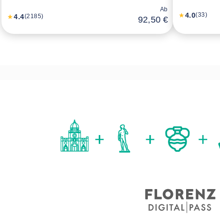
Ab
4.0
(33)
4.4
(2185)
92,50 €