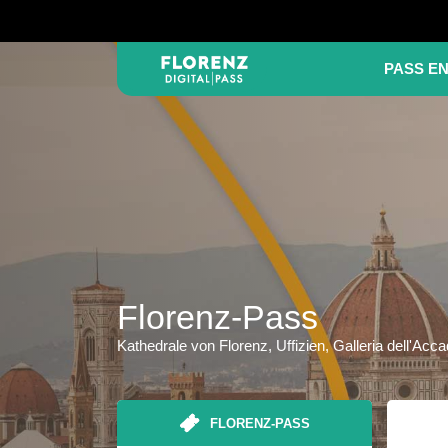
PASS E
Florenz-Pass
Kathedrale von Florenz, Uffizien, Galleria dell'Acca
FLORENZ-PASS