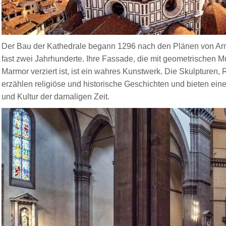
Der Bau der Kathedrale begann 1296 nach den Plänen von Arno
fast zwei Jahrhunderte. Ihre Fassade, die mit geometrischen
Marmor verziert ist, ist ein wahres Kunstwerk. Die Skulpturen,
erzählen religiöse und historische Geschichten und bieten ein
und Kultur der damaligen Zeit.